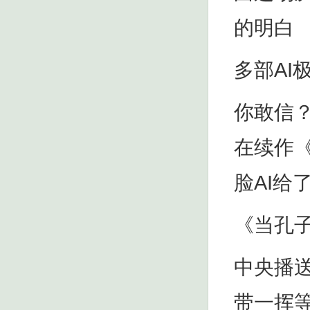
的明白
多部AI
你敢信？
在续作
脸AI给
《当孔
中央播送
带一挥等