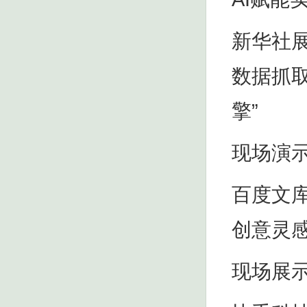
新华社
数据抓
擎”
现场演示
百度文
创意灵
现场展