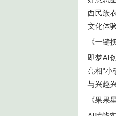
西民族衣
文化体
《一键
即梦AI
亮相“小
与兴趣
《果果
AI赋能