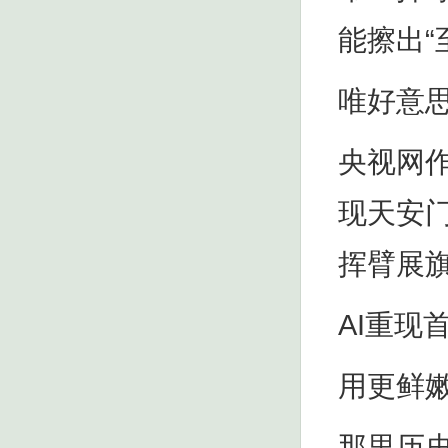
能擦出“
唯好意
央视网作
现天安
挥臂展
AI重
用更鲜
那里历史