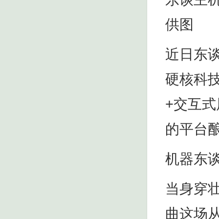
供图
近日东谈
硬核科技
+交互
的平台
机器东
当身穿壮
曲这场从