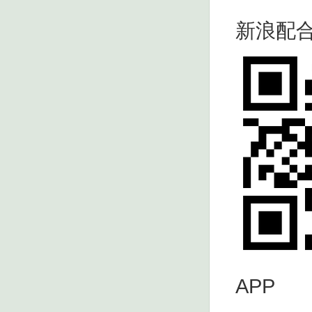
新浪配
APP