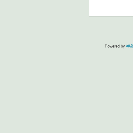
Powered by
半岛