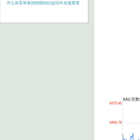
登录入口
重组的关节实体-半岛·综合体育(中国)官方
开云体育举座招聘限制比较旧年有显耀普
网站 登录入
及-半岛·综合体育(中国)官方网站 登录入
口