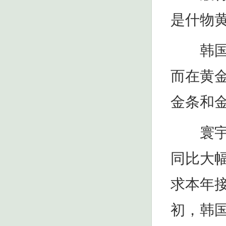
是什物
韩国东
而在黄
金条和
寰宇黄
同比大幅
求本年
初，韩