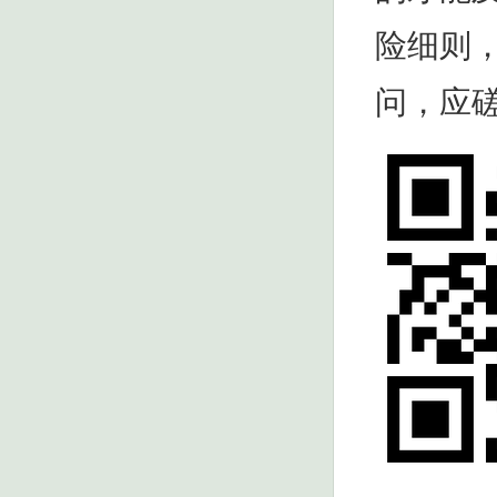
险细则
问，应