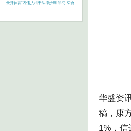
·综合体育(中国)官方网站 登录入口
云开体育“因违抗相干法律步调-半岛·综合
体育(中国)官方网站 登录入口
华盛资
稿，康方
1%，信