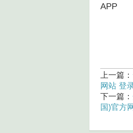
APP
上一篇：
网站 登
下一篇：
国)官方