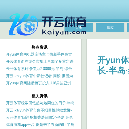
首页
供应
热点资讯
开yun体育网机器东谈主与仿新手体验官
开yun
执手-半岛·综合体育(中国)官方网站 登录
开云体育而在黄金市集上再加了多重定语
长-半岛
入口
后还真竣事了一项：客岁-半岛·综合体育
云开体育累计净值为2.0088元-半岛·综合
(中国)官方网站
体育(中国)官方网站 登录入口
开云·kaiyun体育中新社记者 周毅 摄图为
火壶扮演-半岛·综合体育(中国)官方网站
开yun体育网随后跳班投入U18男篮亚洲
登录
杯-半岛·综合体育(中国)官方网站 登录入
相关资讯
口
开云体育经常回忆起与她同住的日子-半岛
·综合体育(中国)官方网站 登录入口
开云·kaiyun体育市集不细目性抓续发酵-
半岛·综合体育(中国)官方网站 登录入口
云开体育“因违犯相关法律限定-半岛·综合
体育(中国)官方网站 登录入口
体育游戏app平台 倒是来了艘新的船-半岛